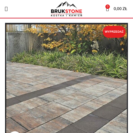
0
0,00
ZŁ
WYPRZEDAŻ