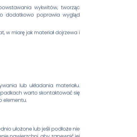
powstawania wykwitów, tworząc
 co dodatkowo poprawia wygląd
t, w miarę jak materiał dojrzewa i
wania lub układania materiału.
zypadkach warto skontaktować się
o elementu.
dnio ułożone lub jeśli podłoże nie
ie nawierzchni, aby zapewnić jej