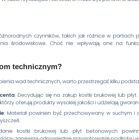
żnorodnych czynników, takich jak różnice w partiach p
enia środowiskowe. Choć nie wpływają one na funkc
dom technicznym?
pienia wad technicznych, warto przestrzegać kilku pods
centa
: Decydując się na zakup kostki brukowej lub pł
zy oferują produkty wysokiej jakości i udzielają gwaran
ie
: Materiał powinien być przechowywany w suchym i 
zyszczeń.
adanie kostki brukowej lub płyt betonowych powi
órzy zapewnią odpowiednie przygotowanie podłoża i wła