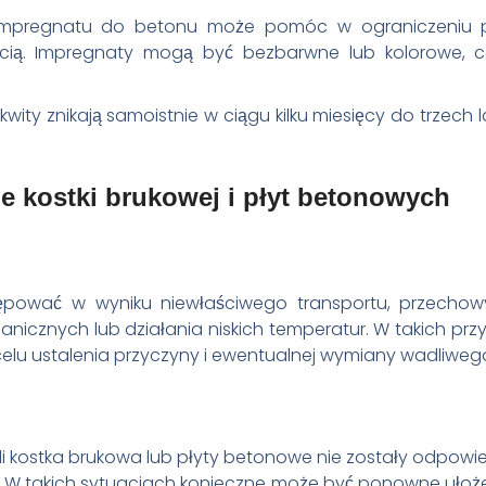
 impregnatu do betonu może pomóc w ograniczeniu 
gocią. Impregnaty mogą być bezbarwne lub kolorowe,
ity znikają samoistnie w ciągu kilku miesięcy do trzech la
e kostki brukowej i płyt betonowych
tępować w wyniku niewłaściwego transportu, przechowy
nicznych lub działania niskich temperatur. W takich pr
lu ustalenia przyczyny i ewentualnej wymiany wadliweg
li kostka brukowa lub płyty betonowe nie zostały odpowie
 W takich sytuacjach konieczne może być ponowne ułożen