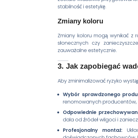
stabilność i estetykę.
Zmiany koloru
Zmiany koloru mogą wynikać z ró
słonecznych czy zanieczyszcz
zauważalne estetycznie.
3. Jak zapobiegać wa
Aby zminimalizować ryzyko wystą
Wybór sprawdzonego produ
renomowanych producentów, któr
Odpowiednie przechowywan
dala od źródeł wilgoci i zaniec
Profesjonalny montaż
: Ukł
doświadczonych fachowców, kt