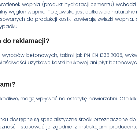
dorotlenek wapnia (produkt hydratacji cementu) wchodzi
ny węglan wapnia. To zjawisko jest całkowicie naturalne 
owanych do produkcji kostki zawierają związki wapnia,
ypadku.
 do reklamacji?
wyrobów betonowych, takimi jak PN-EN 1338:2005, wyk
właściwości użytkowe kostki brukowej ani płyt betonowyc
tami?
kodliwe, mogą wpływać na estetykę nawierzchni. Oto kil
rynku dostępne są specjalistyczne środki przeznaczone 
żność i stosować je zgodnie z instrukcjami producenta