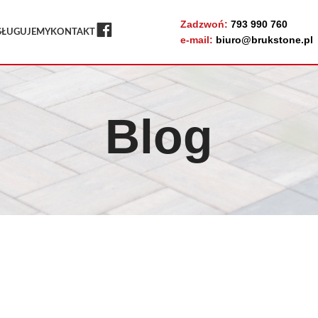
Zadzwoń:
793 990 760
FB
SŁUGUJEMY
KONTAKT
e-mail:
biuro@brukstone.pl
Blog