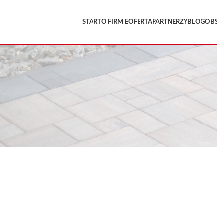
START
O FIRMIE
OFERTA
PARTNERZY
BLOG
OB