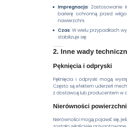
Impregnacja
: Zastosowanie
barierę ochronną przed wil
nawierzchni.
Czas
: W wielu przypadkach wykw
stabilizuje się.
2. Inne wady techniczn
Pęknięcia i odpryski
Pęknięcia i odpryski mogą wys
Często są efektem uderzeń mecha
z dostawcą lub producentem w ce
Nierówności powierzchni
Nierówności mogą pojawić się, jeś
zostało właściwie przygotowane.