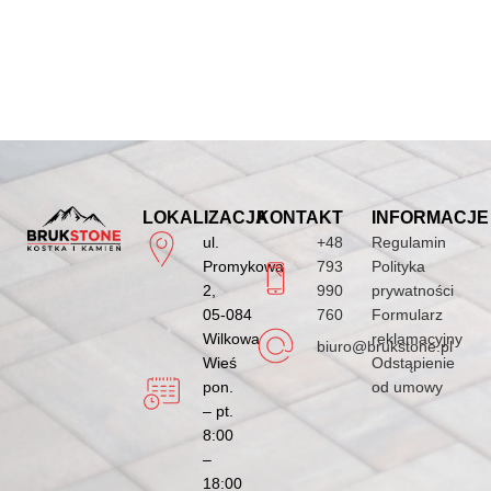
LOKALIZACJA
KONTAKT
INFORMACJE
ul.
+48
Regulamin
Promykowa
793
Polityka
2,
990
prywatności
05-084
760
Formularz
Wilkowa
reklamacyjny
biuro@brukstone.pl
Wieś
Odstąpienie
pon.
od umowy
– pt.
8:00
–
18:00