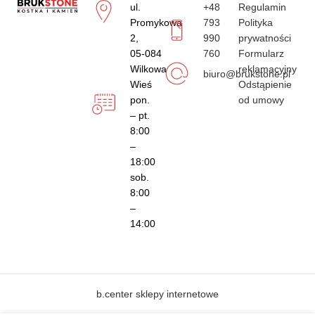
ul.
+48
Regulamin
Promykowa
793
Polityka
2,
990
prywatności
05-084
760
Formularz
Wilkowa
reklamacyjny
biuro@brukstone.pl
Wieś
Odstąpienie
pon.
od umowy
– pt.
8:00
–
18:00
sob.
8:00
–
14:00
b.center sklepy internetowe