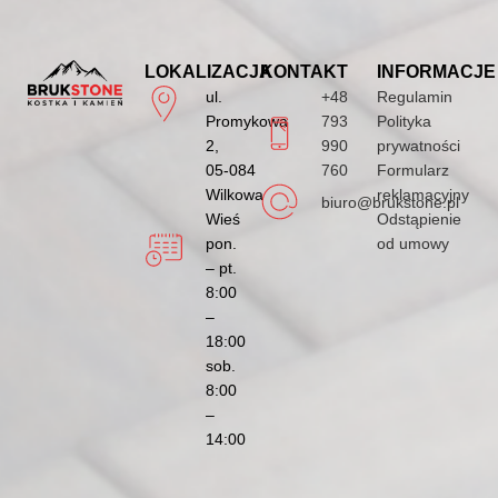
LOKALIZACJA
KONTAKT
INFORMACJE
ul.
+48
Regulamin
Promykowa
793
Polityka
2,
990
prywatności
05-084
760
Formularz
Wilkowa
reklamacyjny
biuro@brukstone.pl
Wieś
Odstąpienie
pon.
od umowy
– pt.
8:00
–
18:00
sob.
8:00
–
14:00