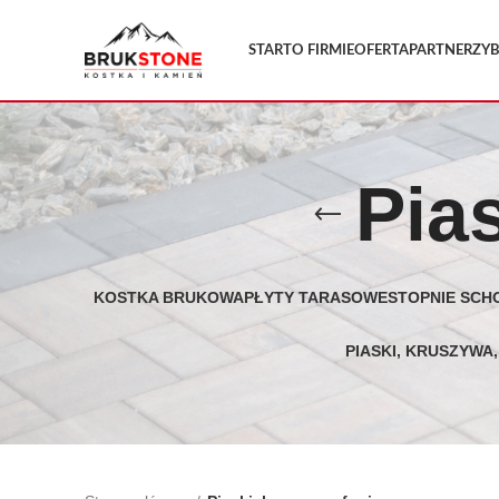
START
O FIRMIE
OFERTA
PARTNERZY
Pias
KOSTKA BRUKOWA
PŁYTY TARASOWE
STOPNIE SC
PIASKI, KRUSZYWA,