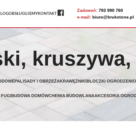
Zadzwoń:
793 990 760
FB
BLOG
OBSŁUGUJEMY
KONTAKT
e-mail:
biuro@brukstone.pl
ki, kruszywa,
HODOWE
PALISADY I OBRZEŻA
KRAWĘŻNIKI
BLOCZKI OGRODZENI
 FUGI
BUDOWA DOMÓW
CHEMIA BUDOWLANA
AKCESORIA OGROD