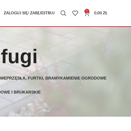
0
ZALOGUJ SIĘ/ ZAREJESTRUJ
0,00
ZŁ
 fugi
OWE
PRZĘSŁA, FURTKI, BRAMY
KAMIENIE OGRODOWE
OWE I BRUKARSKIE