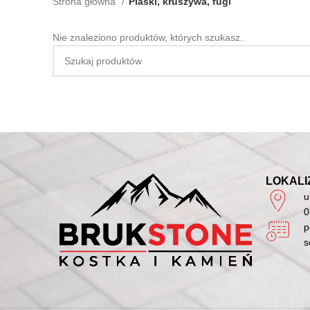
Strona główna
Piaski, kruszywa, fugi
Nie znaleziono produktów, których szukasz.
LOKALI
u
0
p
s