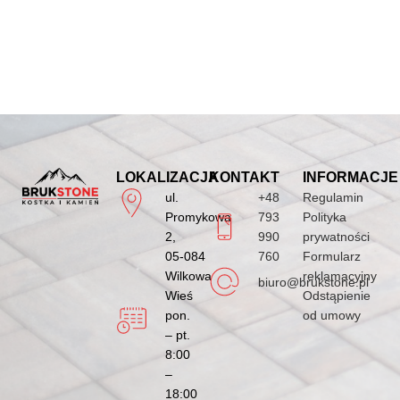
LOKALIZACJA
KONTAKT
INFORMACJE
ul.
+48
Regulamin
Promykowa
793
Polityka
2,
990
prywatności
05-084
760
Formularz
Wilkowa
reklamacyjny
biuro@brukstone.pl
Wieś
Odstąpienie
pon.
od umowy
– pt.
8:00
–
18:00