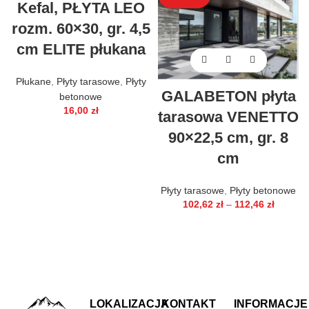
Kefal, PŁYTA LEO
rozm. 60×30, gr. 4,5
cm ELITE płukana
Płukane
,
Płyty tarasowe
,
Płyty
GALABETON płyta
betonowe
16,00
zł
tarasowa VENETTO
90×22,5 cm, gr. 8
cm
Płyty tarasowe
,
Płyty betonowe
102,62
zł
–
112,46
zł
LOKALIZACJA
KONTAKT
INFORMACJE