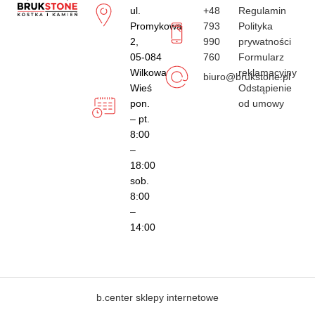
ul.
+48
Regulamin
Promykowa
793
Polityka
2,
990
prywatności
05-084
760
Formularz
Wilkowa
reklamacyjny
biuro@brukstone.pl
Wieś
Odstąpienie
pon.
od umowy
– pt.
8:00
–
18:00
sob.
8:00
–
14:00
b.center sklepy internetowe