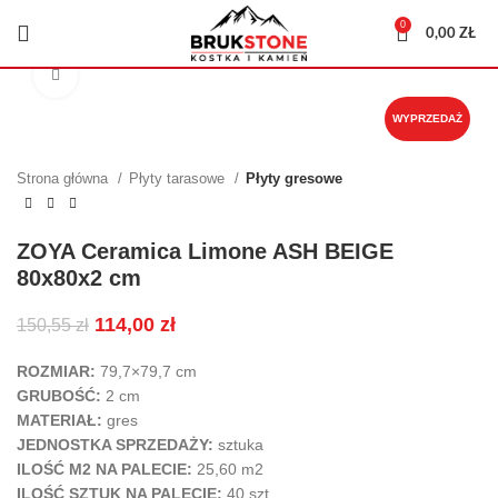
0
0,00
ZŁ
Kliknij, aby powiększyć
WYPRZEDAŻ
Strona główna
Płyty tarasowe
Płyty gresowe
ZOYA Ceramica Limone ASH BEIGE
80x80x2 cm
114,00
zł
150,55
zł
ROZMIAR:
79,7×79,7
cm
GRUBOŚĆ:
2
cm
MATERIAŁ:
gres
JEDNOSTKA SPRZEDAŻY:
sztuka
ILOŚĆ M2 NA PALECIE:
25,60 m2
ILOŚĆ SZTUK NA PALECIE:
40
szt.