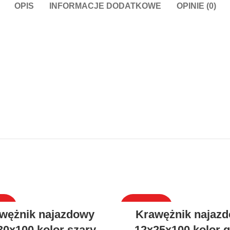
OPIS
INFORMACJE DODATKOWE
OPINIE (0)
DAŻ
WYPRZEDAŻ
wężnik najazdowy
Krawężnik najaz
30x100 kolor szary
12x25x100 kolor gr