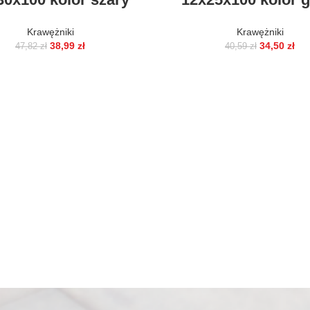
Krawężniki
Krawężniki
38,99
zł
34,50
zł
47,82
zł
40,59
zł