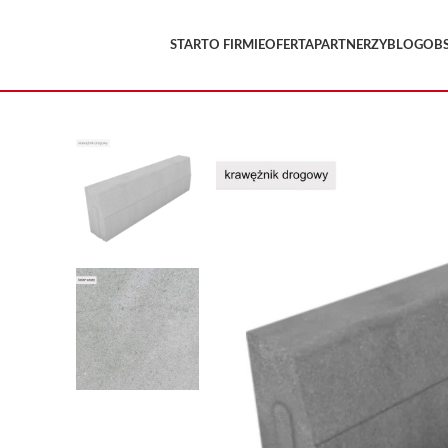
START
O FIRMIE
OFERTA
PARTNERZY
BLOG
OB