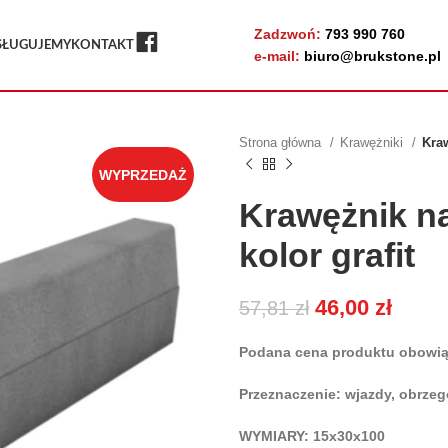
Zadzwoń:
793 990 760
FB
SŁUGUJEMY
KONTAKT
e-mail:
biuro@brukstone.pl
Strona główna
Krawężniki
Kraw
WYPRZEDAŻ
Krawężnik n
kolor grafit
46,00
zł
57,81
zł
Podana cena produktu obowiązu
Przeznaczenie: wjazdy, obrze
WYMIARY: 15x30x100