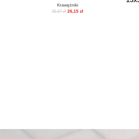
Krawężniki
26,15
zł
35,67
zł