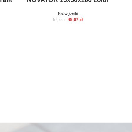
Krawężniki
48,67
zł
57,75
zł
Vest
cla