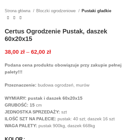
Strona główna
Bloczki ogrodzeniowe
Pustaki gładkie
Certus Ogrodzenie Pustak, daszek
60x20x15
38,00
zł
–
62,00
zł
Podana cena produktu obowiązuje przy zakupie pełnej
palety!!!
Przeznaczenie:
budowa ogrodzeń, murów
WYMIARY: pustak i daszek 60x20x15
GRUBOŚĆ: 15
cm
JEDNOSTKA SPRZEDAŻY:
szt
ILOŚĆ SZT NA PALECIE:
pustak: 40 szt; daszek 16 szt
WAGA PALETY:
pustak 900
kg, daszek 668kg
KOLOR