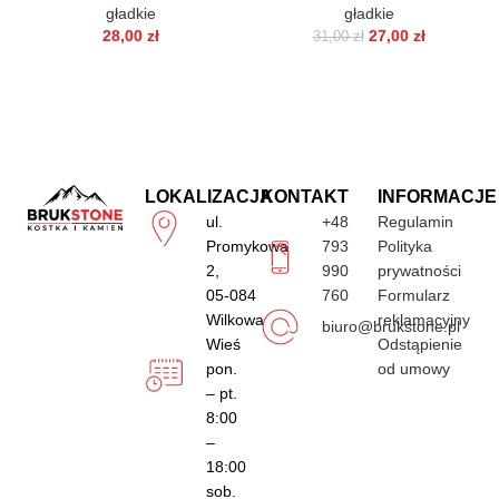
gładkie
gładkie
28,00
zł
27,00
zł
31,00
zł
LOKALIZACJA
KONTAKT
INFORMACJE
ul.
+48
Regulamin
Promykowa
793
Polityka
2,
990
prywatności
05-084
760
Formularz
Wilkowa
reklamacyjny
biuro@brukstone.pl
Wieś
Odstąpienie
pon.
od umowy
– pt.
8:00
–
18:00
sob.