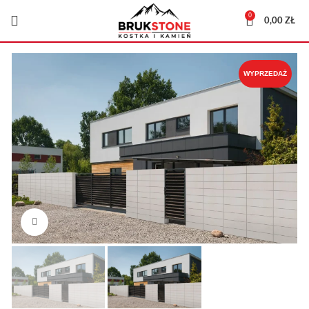
0
0,00
ZŁ
WYPRZEDAŻ
Kliknij, aby powiększyć