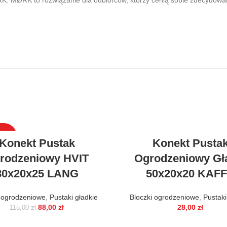
K. MØRK to rozwiązanie dla odbiorców, którzy cenią sobie zdecydow
DAŻ
Konekt Pustak
Konekt Pusta
rodzeniowy HVIT
Ogrodzeniowy Gł
80x20x25 LANG
50x20x20 KAF
i ogrodzeniowe
,
Pustaki gładkie
Bloczki ogrodzeniowe
,
Pustaki
88,00
zł
28,00
zł
115,00
zł