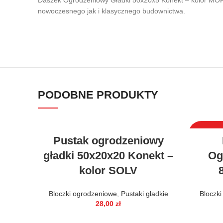
Daszek Ogrodzeniowy Gładki 50x20x5 Konekt – kolor MOR
nowoczesnego jak i klasycznego budownictwa.
PODOBNE PRODUKTY
WYPRZE
Pustak ogrodzeniowy
gładki 50x20x20 Konekt –
Og
kolor SOLV
Bloczki ogrodzeniowe
,
Pustaki gładkie
Bloczk
28,00
zł