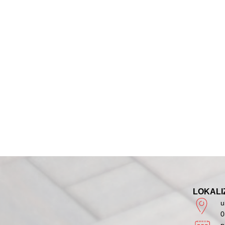
LOKALI
u
0