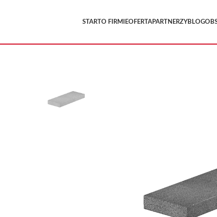
START
O FIRMIE
OFERTA
PARTNERZY
BLOG
OB