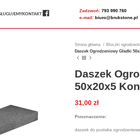
Zadzwoń:
793 990 760
FB
SŁUGUJEMY
KONTAKT
e-mail:
biuro@brukstone.pl
Strona główna
Bloczki ogrodzen
Daszek Ogrodzeniowy Gładki 50x
Daszek Ogro
50x20x5 Kon
31,00
zł
Przeznaczenie:
daszek do pustaka ogrodzeniowe