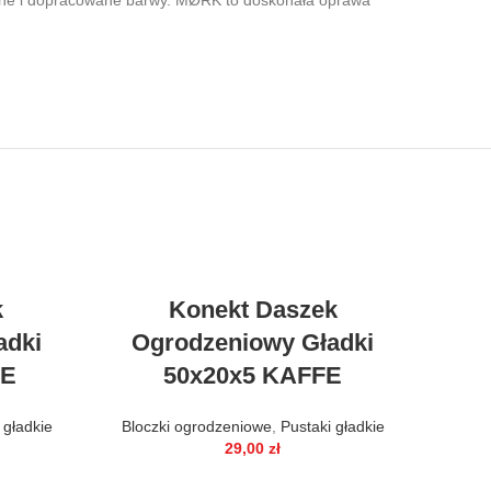
ane i dopracowane barwy. MØRK to doskonała oprawa
k
Konekt Daszek
adki
Ogrodzeniowy Gładki
FE
50x20x5 KAFFE
 gładkie
Bloczki ogrodzeniowe
,
Pustaki gładkie
29,00
zł