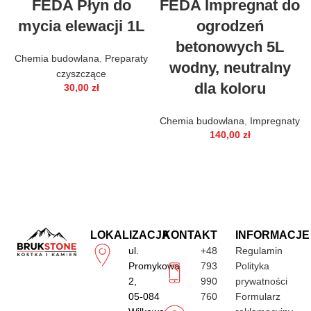
FEDA Płyn do
FEDA Impregnat do
mycia elewacji 1L
ogrodzeń
betonowych 5L
Chemia budowlana
,
Preparaty
wodny, neutralny
czyszczące
dla koloru
30,00
zł
Chemia budowlana
,
Impregnaty
140,00
zł
LOKALIZACJA
KONTAKT
INFORMACJE
ul.
+48
Regulamin
Promykowa
793
Polityka
2,
990
prywatności
05-084
760
Formularz