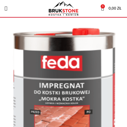
0
0,00
ZŁ