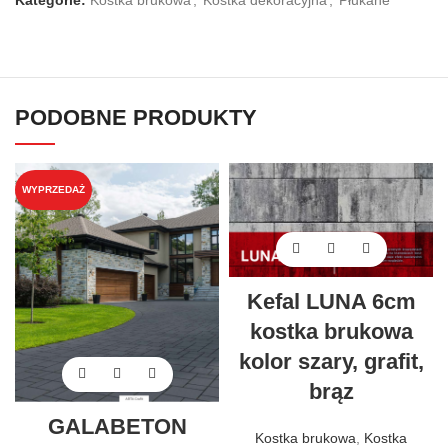
Kategorie:
Kostka brukowa
,
Kostka dekoracyjna
,
Płukane
PODOBNE PRODUKTY
WYPRZEDAŻ
Kefal LUNA 6cm
kostka brukowa
kolor szary, grafit,
brąz
GALABETON
Kostka brukowa
,
Kostka