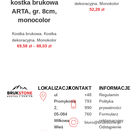
kostka brukowa
dekoracyjna
,
Monokolor
52,28
zł
ARTA, gr. 8cm,
monocolor
Kostka brukowa
,
Kostka
dekoracyjna
,
Monokolor
69,58
zł
–
88,03
zł
LOKALIZACJA
KONTAKT
INFORMACJE
ul.
+48
Regulamin
Promykowa
793
Polityka
2,
990
prywatności
05-084
760
Formularz
Wilkowa
reklamacyjny
biuro@brukstone.pl
Wieś
Odstąpienie