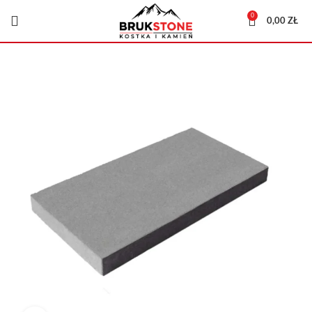
0
0,00
ZŁ