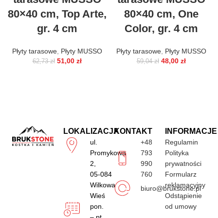
80×40 cm, Top Arte,
80×40 cm, One
gr. 4 cm
Color, gr. 4 cm
Płyty tarasowe
,
Płyty MUSSO
Płyty tarasowe
,
Płyty MUSSO
51,00
zł
48,00
zł
62,73
zł
59,04
zł
LOKALIZACJA
KONTAKT
INFORMACJE
ul.
+48
Regulamin
Promykowa
793
Polityka
2,
990
prywatności
05-084
760
Formularz
Wilkowa
reklamacyjny
biuro@brukstone.pl
Wieś
Odstąpienie
pon.
od umowy
– pt.