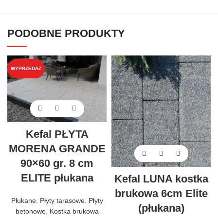
PODOBNE PRODUKTY
WYPRZEDAŻ
Kefal PŁYTA
MORENA GRANDE
90×60 gr. 8 cm
ELITE płukana
Kefal LUNA kostka
brukowa 6cm Elite
Płukane
,
Płyty tarasowe
,
Płyty
(płukana)
betonowe
,
Kostka brukowa