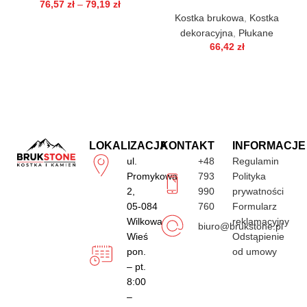
76,57
zł
–
79,19
zł
Kostka brukowa
,
Kostka
dekoracyjna
,
Płukane
66,42
zł
LOKALIZACJA
KONTAKT
INFORMACJE
ul.
+48
Regulamin
Promykowa
793
Polityka
2,
990
prywatności
05-084
760
Formularz
Wilkowa
reklamacyjny
biuro@brukstone.pl
Wieś
Odstąpienie
pon.
od umowy
– pt.
8:00
–