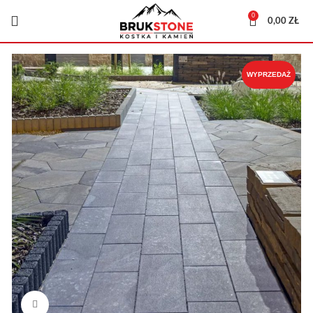
0
0,00
ZŁ
WYPRZEDAŻ
Kliknij, aby powiększyć