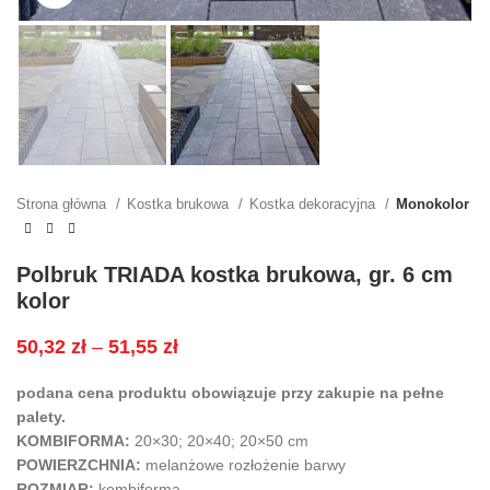
Strona główna
Kostka brukowa
Kostka dekoracyjna
Monokolor
Polbruk TRIADA kostka brukowa, gr. 6 cm
kolor
50,32
zł
–
51,55
zł
podana cena produktu obowiązuje przy zakupie na pełne
palety.
KOMBIFORMA:
20×30; 20×40; 20×50 cm
POWIERZCHNIA:
melanżowe rozłożenie barwy
ROZMIAR:
kombiforma