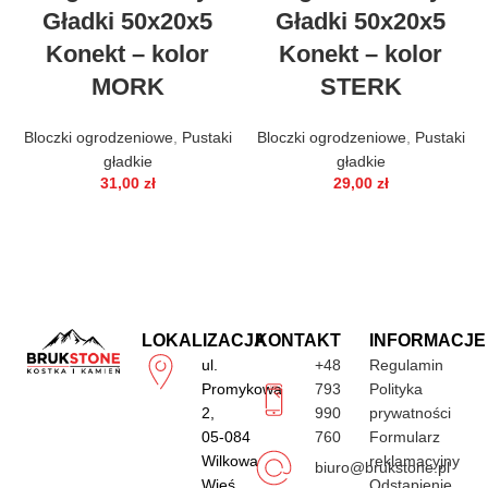
Gładki 50x20x5
Gładki 50x20x5
Konekt – kolor
Konekt – kolor
MORK
STERK
Bloczki ogrodzeniowe
,
Pustaki
Bloczki ogrodzeniowe
,
Pustaki
gładkie
gładkie
31,00
zł
29,00
zł
LOKALIZACJA
KONTAKT
INFORMACJE
ul.
+48
Regulamin
Promykowa
793
Polityka
2,
990
prywatności
05-084
760
Formularz
Wilkowa
reklamacyjny
biuro@brukstone.pl
Wieś
Odstąpienie