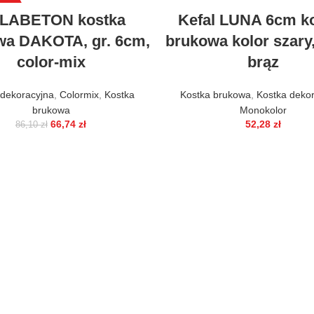
DAŻ
LABETON kostka
Kefal LUNA 6cm k
wa DAKOTA, gr. 6cm,
brukowa kolor szary, 
color-mix
brąz
 dekoracyjna
,
Colormix
,
Kostka
Kostka brukowa
,
Kostka deko
brukowa
Monokolor
66,74
zł
52,28
zł
86,10
zł