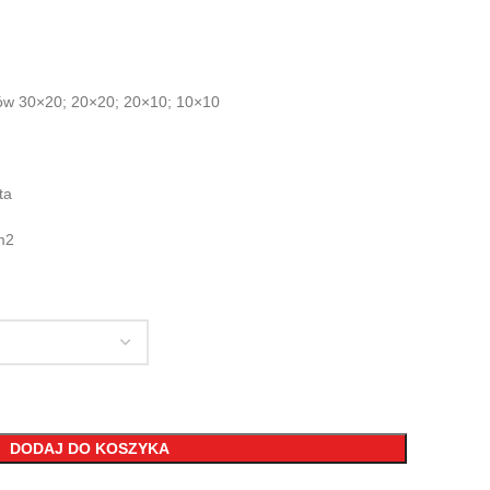
ów 30×20; 20×20; 20×10; 10×10
ta
m2
DODAJ DO KOSZYKA