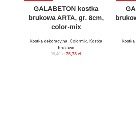
WYPRZEDAŻ
WYPRZE
GALABETON kostka
GA
brukowa ARTA, gr. 8cm,
bruko
color-mix
Kostka dekoracyjna
,
Colormix
,
Kostka
Kostka
brukowa
75,73
zł
98,40
zł