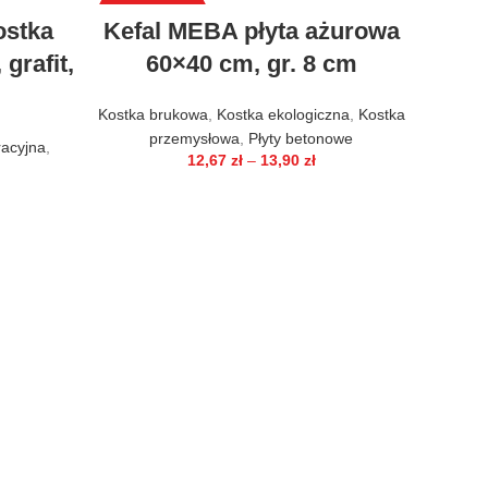
WYPRZEDAŻ
WYPRZ
ostka
Kefal MEBA płyta ażurowa
grafit,
60×40 cm, gr. 8 cm
Kostka brukowa
,
Kostka ekologiczna
,
Kostka
przemysłowa
,
Płyty betonowe
racyjna
,
12,67
zł
–
13,90
zł
Kefa
bru
Kost