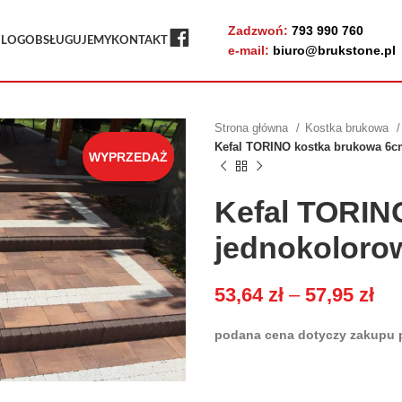
Zadzwoń:
793 990 760
FB
BLOG
OBSŁUGUJEMY
KONTAKT
e-mail:
biuro@brukstone.pl
Strona główna
Kostka brukowa
Kefal TORINO kostka brukowa 6c
WYPRZEDAŻ
Kefal TORIN
jednokoloro
53,64
zł
–
57,95
zł
podana cena dotyczy zakupu p