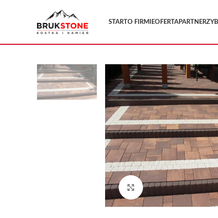
START
O FIRMIE
OFERTA
PARTNERZY
Kliknij, aby powiększyć