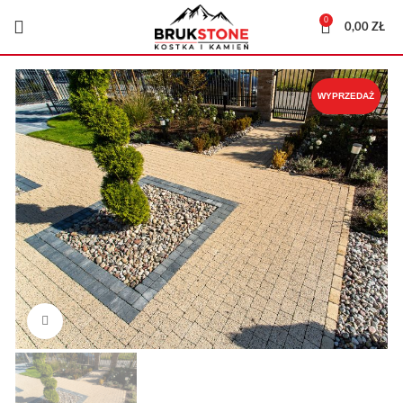
0
0,00
ZŁ
WYPRZEDAŻ
Kliknij, aby powiększyć