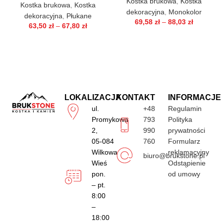
Kostka brukowa
,
Kostka
Kostka brukowa
,
Kostka
dekoracyjna
,
Monokolor
dekoracyjna
,
Płukane
69,58
zł
–
88,03
zł
63,50
zł
–
67,80
zł
LOKALIZACJA
KONTAKT
INFORMACJE
ul.
+48
Regulamin
Promykowa
793
Polityka
2,
990
prywatności
05-084
760
Formularz
Wilkowa
reklamacyjny
biuro@brukstone.pl
Wieś
Odstąpienie
pon.
od umowy
– pt.
8:00
–
18:00