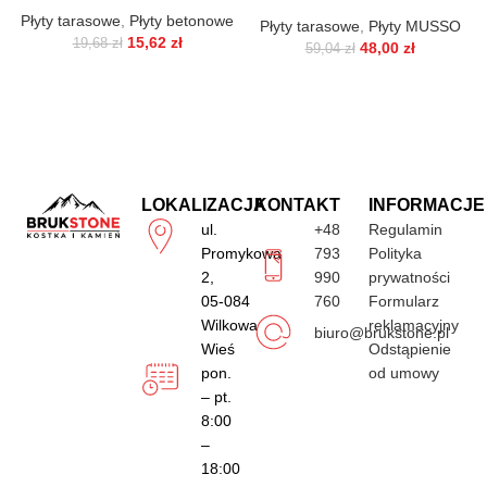
Płyty tarasowe
,
Płyty betonowe
Płyty tarasowe
,
Płyty MUSSO
15,62
zł
19,68
zł
48,00
zł
59,04
zł
LOKALIZACJA
KONTAKT
INFORMACJE
ul.
+48
Regulamin
Promykowa
793
Polityka
2,
990
prywatności
05-084
760
Formularz
Wilkowa
reklamacyjny
biuro@brukstone.pl
Wieś
Odstąpienie
pon.
od umowy
– pt.
8:00
–
18:00