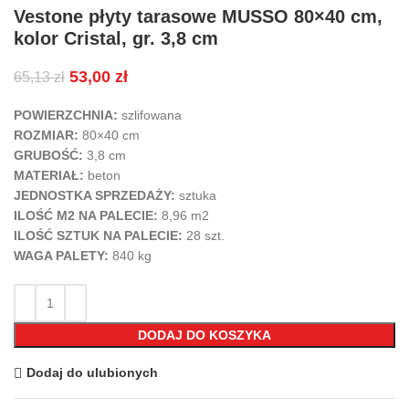
Vestone płyty tarasowe MUSSO 80×40 cm,
kolor Cristal, gr. 3,8 cm
53,00
zł
65,13
zł
POWIERZCHNIA:
szlifowana
ROZMIAR:
80×40 cm
GRUBOŚĆ:
3,8 cm
MATERIAŁ:
beton
JEDNOSTKA SPRZEDAŻY:
sztuka
ILOŚĆ M2 NA PALECIE:
8,96 m2
ILOŚĆ SZTUK NA PALECIE:
28 szt.
WAGA PALETY:
840 kg
DODAJ DO KOSZYKA
Dodaj do ulubionych