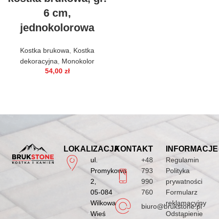
6 cm,
jednokolorowa
Kostka brukowa
,
Kostka
dekoracyjna
,
Monokolor
54,00
zł
LOKALIZACJA
KONTAKT
INFORMACJE
ul.
+48
Regulamin
Promykowa
793
Polityka
2,
990
prywatności
05-084
760
Formularz
Wilkowa
reklamacyjny
biuro@brukstone.pl
Wieś
Odstąpienie