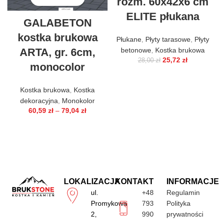
rozm. 60x42x6 cm
ELITE płukana
GALABETON
kostka brukowa
Płukane
,
Płyty tarasowe
,
Płyty
ARTA, gr. 6cm,
betonowe
,
Kostka brukowa
25,72
zł
28,00
zł
monocolor
Kostka brukowa
,
Kostka
dekoracyjna
,
Monokolor
60,59
zł
–
79,04
zł
LOKALIZACJA
KONTAKT
INFORMACJE
ul.
+48
Regulamin
Promykowa
793
Polityka
2,
990
prywatności