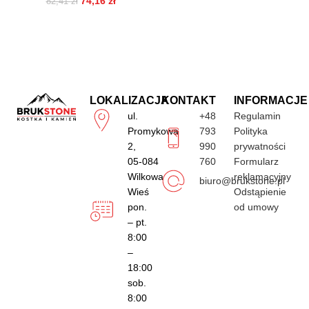
74,16
zł
82,41
zł
LOKALIZACJA
KONTAKT
INFORMACJE
ul.
+48
Regulamin
Promykowa
793
Polityka
2,
990
prywatności
05-084
760
Formularz
Wilkowa
reklamacyjny
biuro@brukstone.pl
Wieś
Odstąpienie
pon.
od umowy
– pt.
8:00
–
18:00
sob.
8:00