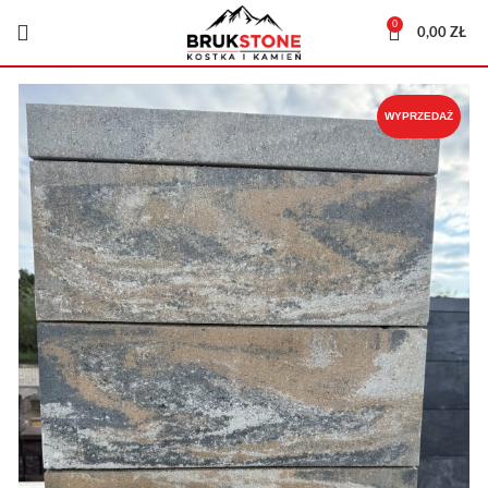
0
0,00
ZŁ
WYPRZEDAŻ