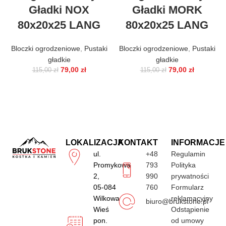
Gładki NOX
Gładki MORK
80x20x25 LANG
80x20x25 LANG
Bloczki ogrodzeniowe
,
Pustaki
Bloczki ogrodzeniowe
,
Pustaki
gładkie
gładkie
79,00
zł
79,00
zł
115,00
zł
115,00
zł
LOKALIZACJA
KONTAKT
INFORMACJE
ul.
+48
Regulamin
Promykowa
793
Polityka
2,
990
prywatności
05-084
760
Formularz
Wilkowa
reklamacyjny
biuro@brukstone.pl
Wieś
Odstąpienie
pon.
od umowy