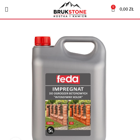
0
0,00
ZŁ