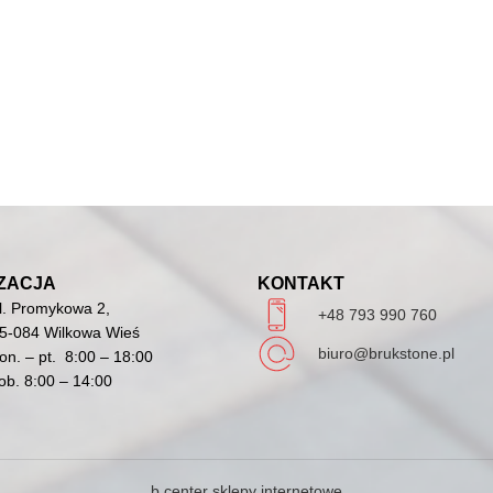
ZACJA
KONTAKT
l. Promykowa 2,
+48 793 990 760
5-084 Wilkowa Wieś
biuro@brukstone.pl
on. – pt. 8:00 – 18:00
ob. 8:00 – 14:00
b.center sklepy internetowe