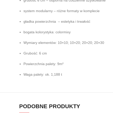
grubość 6 cm – odporna na codzienne użytkowanie
system modularny – różne formaty w komplecie
gładka powierzchnia – estetyka i trwałość
bogata kolorystyka: colormixy
Wymiary elementów: 10×10; 10×20; 20×20; 20×30
Grubość: 6 cm
Powierzchnia palety: 9m²
Waga palety: ok. 1,188 t
PODOBNE PRODUKTY