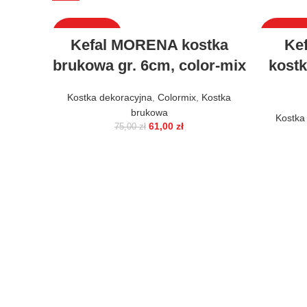
WYPRZEDAŻ
WYPRZE
Kefal MORENA kostka
Ke
brukowa gr. 6cm, color-mix
kostk
Kostka dekoracyjna
,
Colormix
,
Kostka
brukowa
Kostka
61,00
zł
75,00
zł