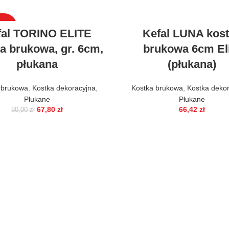
DAŻ
fal TORINO ELITE
Kefal LUNA kos
a brukowa, gr. 6cm,
brukowa 6cm El
płukana
(płukana)
 brukowa
,
Kostka dekoracyjna
,
Kostka brukowa
,
Kostka deko
Płukane
Płukane
67,80
zł
66,42
zł
80,00
zł