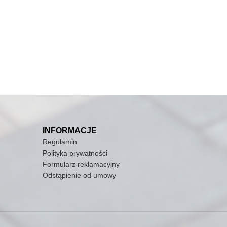
INFORMACJE
Regulamin
Polityka prywatności
Formularz reklamacyjny
Odstąpienie od umowy