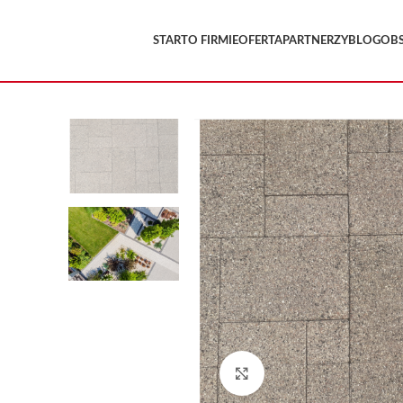
START
O FIRMIE
OFERTA
PARTNERZY
BLOG
OB
Kliknij, aby powiększyć