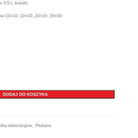
,5 t, ścieżki.
ów 10×10; 10×20; 20×20; 20×30
DODAJ DO KOSZYKA
tka dekoracyjna
,
Płukane