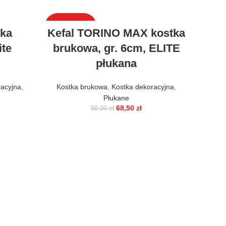
WYPRZEDAŻ
WYPRZ
tka
Kefal TORINO MAX kostka
ite
brukowa, gr. 6cm, ELITE
płukana
racyjna
,
Kostka brukowa
,
Kostka dekoracyjna
,
Płukane
68,50
zł
80,00
zł
Ke
GRA
Płukan