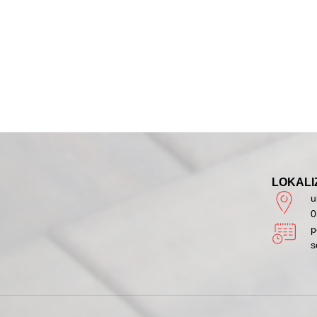
LOKALI
u
0
p
s