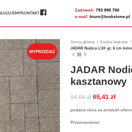
Zadzwoń:
793 990 760
FB
SŁUGUJEMY
KONTAKT
e-mail:
biuro@brukstone.pl
Strona główna
Kostka brukowa
JADAR Nodica LUX gr. 6 cm kolo
WYPRZEDAŻ
JADAR Nodic
kasztanowy
65,41
zł
84,66
zł
podana cena za produkt oferow
Przeznaczenie: