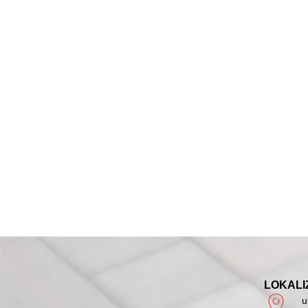
LOKALI
u