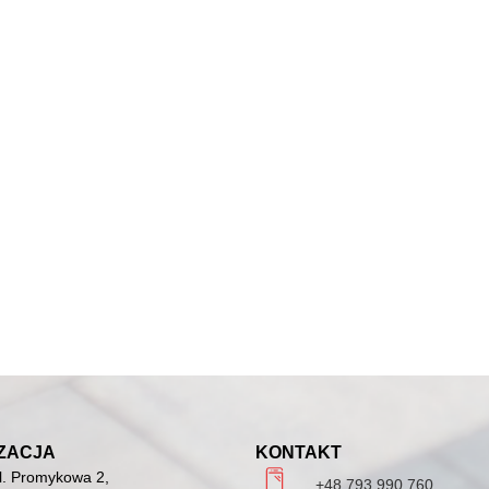
ZACJA
KONTAKT
l. Promykowa 2,
+48 793 990 760