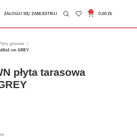
0
ZALOGUJ SIĘ/ ZAREJESTRUJ
0,00
ZŁ
Płyty gresowe
0x60x2 cm GREY
 płyta tarasowa
 GREY
ka