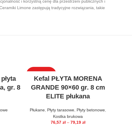
jonalność i korzystną cenę dla przestrzeni publicznych i
 Ceramiki Limone zastępują tradycyjne rozwiązania, takie
WYPRZEDAŻ
WYPRZ
płyta
Kefal PŁYTA MORENA
, gr. 8
GRANDE 90×60 gr. 8 cm
ELITE płukana
nowe
Płukane
,
Płyty tarasowe
,
Płyty betonowe
,
Kostka brukowa
76,57
zł
–
79,19
zł
Ves