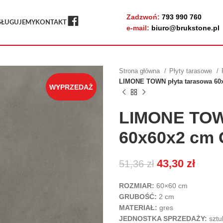
Zadzwoń:
793 990 760
FB
SŁUGUJEMY
KONTAKT
e-mail:
biuro@brukstone.pl
Strona główna
Płyty tarasowe
LIMONE TOWN płyta tarasowa 6
WYPRZEDAŻ
LIMONE TOWN
60x60x2 cm
43,30
zł
51,36
zł
ROZMIAR:
60×60 cm
GRUBOŚĆ:
2 cm
MATERIAŁ:
gres
JEDNOSTKA SPRZEDAŻY:
sztu