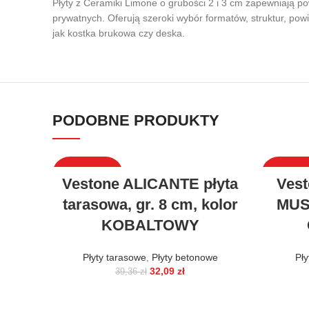
Płyty z Ceramiki Limone o grubości 2 i 3 cm zapewniają po
prywatnych. Oferują szeroki wybór formatów, struktur, pow
jak kostka brukowa czy deska.
PODOBNE PRODUKTY
WYPRZEDAŻ
WYPRZE
Vestone ALICANTE płyta
Vest
tarasowa, gr. 8 cm, kolor
MUS
KOBALTOWY
Płyty tarasowe
,
Płyty betonowe
Pły
32,09
zł
39,36
zł