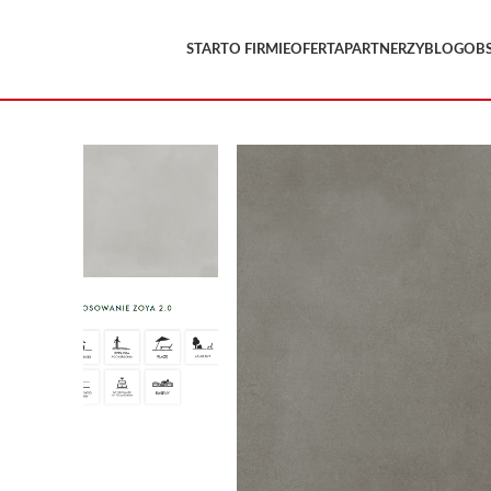
START
O FIRMIE
OFERTA
PARTNERZY
BLOG
OB