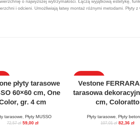
wierzchnię o najwyższej wytrzymałości. Łączą wyjątkową estetykę, funkc
ierzchni i odcieni. Umożliwiają łatwy montaż różnymi metodami. Płyty z
DAŻ
WYPRZEDAŻ
one płyty tarasowe
Vestone FERRARA 
SO 60×60 cm, One
tarasowa dekoracyjna
Color, gr. 4 cm
cm, Coloratto
ty tarasowe
,
Płyty MUSSO
Płyty tarasowe
,
Płyty beto
59,00
zł
82,36
zł
72,57
zł
107,01
zł