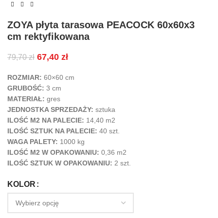
ZOYA płyta tarasowa PEACOCK 60x60x3
cm rektyfikowana
67,40
zł
79,70
zł
ROZMIAR:
60×60 cm
GRUBOŚĆ:
3
cm
MATERIAŁ:
gres
JEDNOSTKA SPRZEDAŻY:
sztuka
ILOŚĆ M2 NA PALECIE:
14,40 m2
ILOŚĆ SZTUK NA PALECIE:
4
0 szt.
WAGA PALETY:
1000 kg
ILOŚĆ M2 W OPAKOWANIU:
0,36 m2
ILOŚĆ SZTUK W OPAKOWANIU:
2 szt.
KOLOR