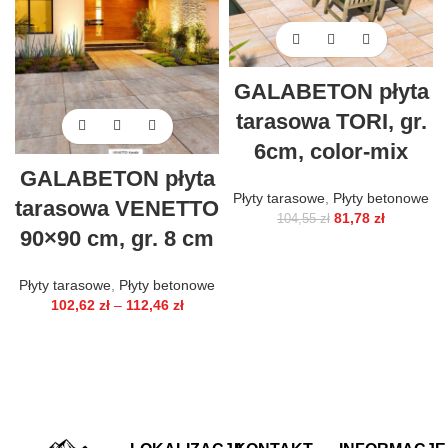
GALABETON płyta
tarasowa TORI, gr.
6cm, color-mix
GALABETON płyta
Płyty tarasowe
,
Płyty betonowe
tarasowa VENETTO
81,78
zł
104,55
zł
90×90 cm, gr. 8 cm
Płyty tarasowe
,
Płyty betonowe
102,62
zł
–
112,46
zł