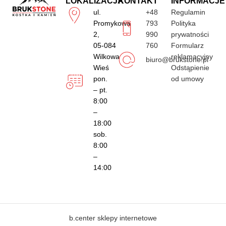
LOKALIZACJA
KONTAKT
INFORMACJE
ul.
+48
Regulamin
Promykowa
793
Polityka
2,
990
prywatności
05-084
760
Formularz
Wilkowa
reklamacyjny
biuro@brukstone.pl
Wieś
Odstąpienie
pon.
od umowy
– pt.
8:00
–
18:00
sob.
8:00
–
14:00
b.center sklepy internetowe