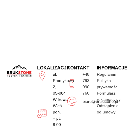
LOKALIZACJA
KONTAKT
INFORMACJE
ul.
+48
Regulamin
Promykowa
793
Polityka
2,
990
prywatności
05-084
760
Formularz
Wilkowa
reklamacyjny
biuro@brukstone.pl
Wieś
Odstąpienie
pon.
od umowy
– pt.
8:00