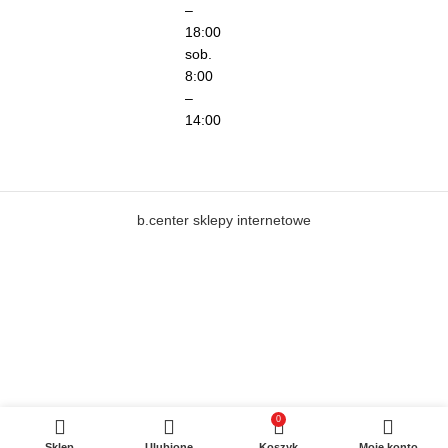
–
18:00
sob.
8:00
–
14:00
b.center sklepy internetowe
0
Sklep
Ulubione
Koszyk
Moje konto