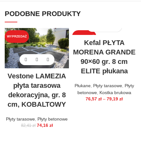
PODOBNE PRODUKTY
WYPRZEDAŻ
WYPRZEDAŻ
Kefal PŁYTA
MORENA GRANDE
90×60 gr. 8 cm
ELITE płukana
Vestone LAMEZIA
płyta tarasowa
Płukane
,
Płyty tarasowe
,
Płyty
betonowe
,
Kostka brukowa
dekoracyjna, gr. 8
76,57
zł
–
79,19
zł
cm, KOBALTOWY
Płyty tarasowe
,
Płyty betonowe
74,16
zł
82,41
zł