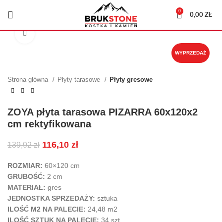
0
0,00
ZŁ
Kliknij, aby powiększyć
WYPRZEDAŻ
Strona główna
Płyty tarasowe
Płyty gresowe
ZOYA płyta tarasowa PIZARRA 60x120x2
cm rektyfikowana
116,10
zł
139,92
zł
ROZMIAR:
60×120 cm
GRUBOŚĆ:
2 cm
MATERIAŁ:
gres
JEDNOSTKA SPRZEDAŻY:
sztuka
ILOŚĆ M2 NA PALECIE:
24,48 m2
ILOŚĆ SZTUK NA PALECIE:
34
szt.