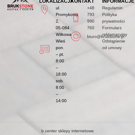
LOKALIZACJA
KONTAKT
INFORMACJE
ul.
+48
Regulamin
Promykowa
793
Polityka
2,
990
prywatności
05-084
760
Formularz
Wilkowa
reklamacyjny
biuro@brukstone.pl
Wieś
Odstąpienie
pon.
od umowy
– pt.
8:00
–
18:00
sob.
8:00
–
14:00
b.center sklepy internetowe