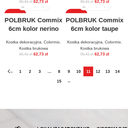
62,73
zł
62,73
zł
90,41
zł
90,41
zł
WYPRZEDAŻ
WYPRZEDAŻ
POLBRUK Commix
POLBRUK Commix
6cm kolor nerino
6cm kolor taupe
Kostka dekoracyjna
,
Colormix
,
Kostka dekoracyjna
,
Colormix
,
Kostka brukowa
Kostka brukowa
62,73
zł
62,73
zł
90,41
zł
90,41
zł
←
1
2
3
…
8
9
10
11
12
13
14
15
→