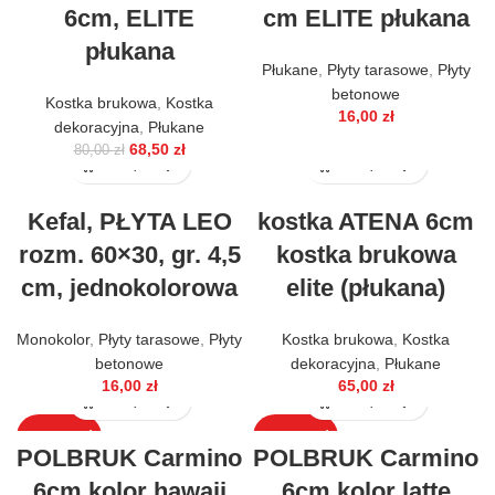
6cm, ELITE
cm ELITE płukana
płukana
Płukane
,
Płyty tarasowe
,
Płyty
betonowe
Kostka brukowa
,
Kostka
16,00
zł
dekoracyjna
,
Płukane
68,50
zł
80,00
zł
Kefal, PŁYTA LEO
kostka ATENA 6cm
rozm. 60×30, gr. 4,5
kostka brukowa
cm, jednokolorowa
elite (płukana)
Monokolor
,
Płyty tarasowe
,
Płyty
Kostka brukowa
,
Kostka
betonowe
dekoracyjna
,
Płukane
16,00
zł
65,00
zł
WYPRZEDAŻ
WYPRZEDAŻ
POLBRUK Carmino
POLBRUK Carmino
6cm kolor hawaii
6cm kolor latte