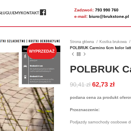
Zadzwoń:
793 990 760
FB
SŁUGUJEMY
KONTAKT
e-mail:
biuro@brukstone.pl
Strona główna
Kostka brukowa
POLBRUK Carmino 6cm kolor lat
WYPRZEDAŻ
POLBRUK Car
62,73
zł
90,41
zł
podana cena za produkt oferow
Przeznaczenie:
Podjazdy samochody osobowe do 3