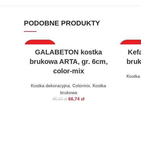
PODOBNE PRODUKTY
WYPRZEDAŻ
WYPRZE
GALABETON kostka
Kef
brukowa ARTA, gr. 6cm,
bruk
color-mix
Kostka
Kostka dekoracyjna
,
Colormix
,
Kostka
brukowa
66,74
zł
86,10
zł