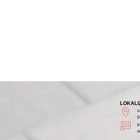
LOKALI
u
0
p
s