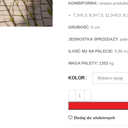
KOMBIFORMA:
zestaw produkt
7,3×5,3; 9,3×7,3; 11,3×9,3; 8,
GRUBOŚĆ:
6 cm
JEDNOSTKA SPRZEDAŻY:
pale
ILOŚĆ M2 NA PALECIE:
9,86 m
WAGA PALETY: 1352
kg
KOLOR
Dodaj do ulubionych