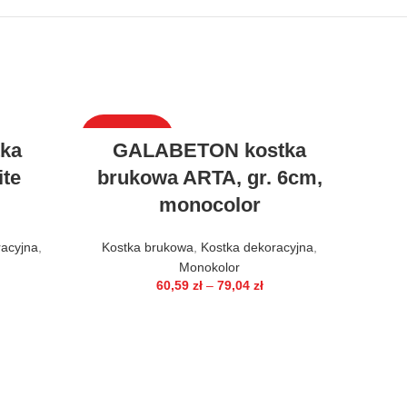
WYPRZEDAŻ
WYPRZ
tka
GALABETON kostka
ite
brukowa ARTA, gr. 6cm,
monocolor
racyjna
,
Kostka brukowa
,
Kostka dekoracyjna
,
Monokolor
60,59
zł
–
79,04
zł