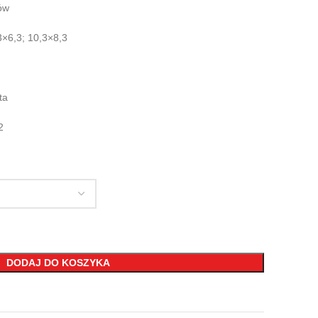
ów
3×6,3; 10,3×8,3
ta
2
DODAJ DO KOSZYKA