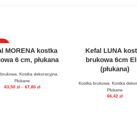
DAŻ
al MORENA kostka
Kefal LUNA kos
owa 6 cm, płukana
brukowa 6cm El
(płukana)
 brukowa
,
Kostka dekoracyjna
,
Płukane
Kostka brukowa
,
Kostka deko
63,50
zł
–
67,80
zł
Płukane
66,42
zł