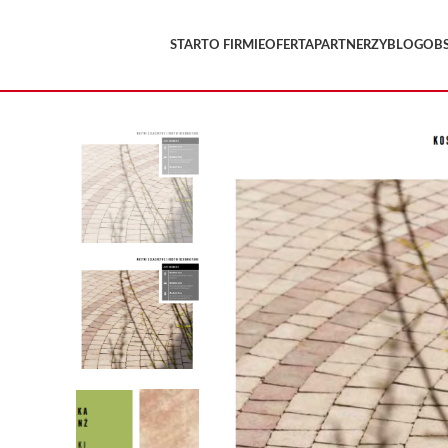
START
O FIRMIE
OFERTA
PARTNERZY
BLOG
OB