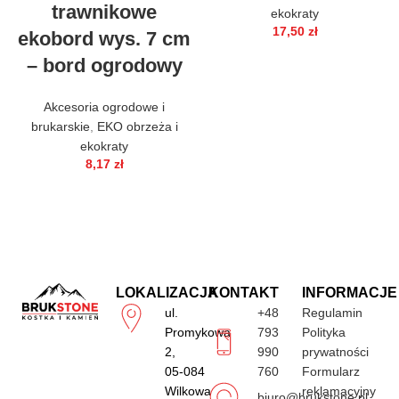
trawnikowe
ekokraty
17,50
zł
ekobord wys. 7 cm
– bord ogrodowy
Akcesoria ogrodowe i
brukarskie
,
EKO obrzeża i
ekokraty
8,17
zł
LOKALIZACJA
KONTAKT
INFORMACJE
ul.
+48
Regulamin
Promykowa
793
Polityka
2,
990
prywatności
05-084
760
Formularz
Wilkowa
reklamacyjny
biuro@brukstone.pl