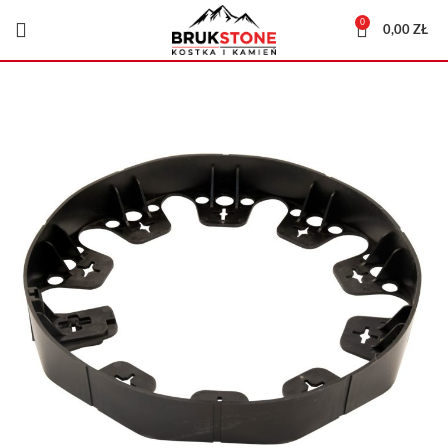
0
0,00
ZŁ