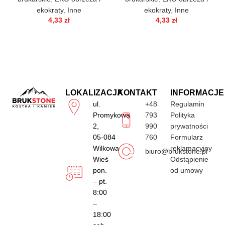
ekokraty
,
Inne
ekokraty
,
Inne
4,33
zł
4,33
zł
LOKALIZACJA
KONTAKT
INFORMACJE
ul.
+48
Regulamin
Promykowa
793
Polityka
2,
990
prywatności
05-084
760
Formularz
Wilkowa
reklamacyjny
biuro@brukstone.pl
Wieś
Odstąpienie
pon.
od umowy
– pt.
8:00
–
18:00