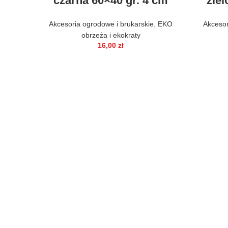
czarna 60×40 gr. 4 cm
ziel
Akcesoria ogrodowe i brukarskie
,
EKO
Akcesor
obrzeża i ekokraty
16,00
zł