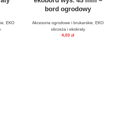
aty
ekobord wys. 45 mm –
bord ogrodowy
ie
,
EKO
Akcesoria ogrodowe i brukarskie
,
EKO
e
obrzeża i ekokraty
4,03
zł
z
B
Akces