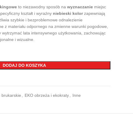
rkingowe
to niezawodny sposób na
wyznaczanie
miejsc
pecyficzny kształt i wyraźny
niebieski kolor
zapewniają
żliwia szybkie i bezproblemowe odnalezienie
ne z materiału odpornego na zmienne warunki pogodowe,
by wytrzymać lata intensywnego użytkowania, zachowując
jonalne i wizualne.
DODAJ DO KOSZYKA
 brukarskie
,
EKO obrzeża i ekokraty
,
Inne