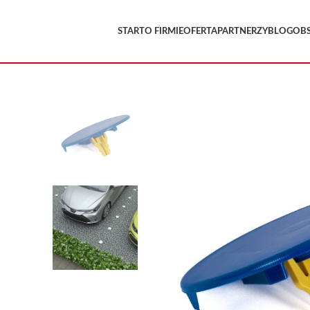
START
O FIRMIE
OFERTA
PARTNERZY
BLOG
OB