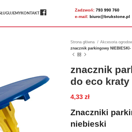
Zadzwoń:
793 990 760
FB
SŁUGUJEMY
KONTAKT
e-mail:
biuro@brukstone.pl
Strona główna
Akcesoria ogrodow
znacznik parkingowy NIEBIESKI- 
znacznik pa
do eco kraty
4,33
zł
Znaczniki parki
niebieski