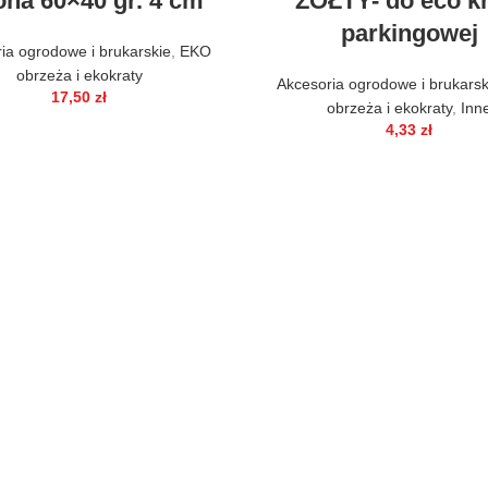
ona 60×40 gr. 4 cm
ŻÓŁTY- do eco kr
parkingowej
ia ogrodowe i brukarskie
,
EKO
obrzeża i ekokraty
Akcesoria ogrodowe i brukarsk
17,50
zł
obrzeża i ekokraty
,
Inn
4,33
zł